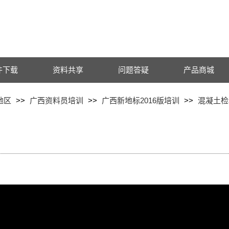
件下载
资料共享
问题答疑
产品商城
地区
>>
广西资料员培训
>>
广西新地标2016版培训
>>
混凝土检