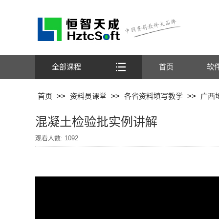
全部课程
首页
软
首页
>>
资料员课堂
>>
各省资料填写教学
>>
广西
混凝土检验批实例讲解
观看人数:
1092