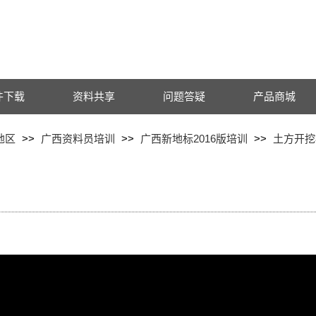
件下载
资料共享
问题答疑
产品商城
地区
>>
广西资料员培训
>>
广西新地标2016版培训
>>
土方开挖