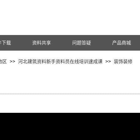
件下载
资料共享
问题答疑
产品商城
地区
>>
河北建筑资料新手资料员在线培训速成课
>>
装饰装修