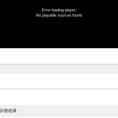
Error loading player:
No playable sources found
训速成课