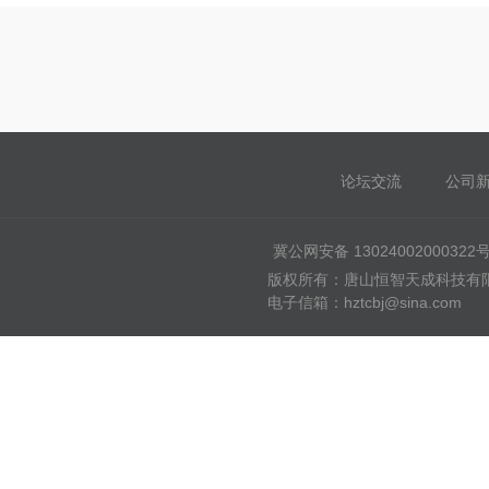
论坛交流
公司
冀公网安备 13024002000322
版权所有：唐山恒智天成科技有限公司
电子信箱：hztcbj@sina.com