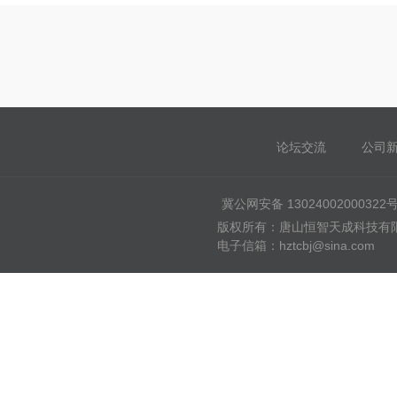
论坛交流
公司
冀公网安备 13024002000322
版权所有：唐山恒智天成科技有限公司
电子信箱：hztcbj@sina.com