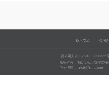
论坛交流
公司
冀公网安备 13024002000322
版权所有：唐山恒智天成科技有限公司
电子信箱：hztcbj@sina.com