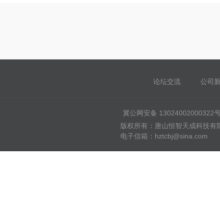
论坛交流
公司
冀公网安备 13024002000322
版权所有：唐山恒智天成科技有限公司
电子信箱：hztcbj@sina.com