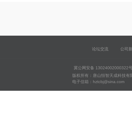
论坛交流
公司
冀公网安备 13024002000322
版权所有：唐山恒智天成科技有限公司
电子信箱：hztcbj@sina.com