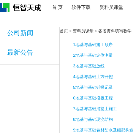
首 页
软件下载
资料员课堂
首页
>
资料员课堂
>
各省资料填写教学
公司新闻
·
1地基与基础施工顺序
最新公告
·
2地基与基础定位测量
·
3地基与基础放线
·
4地基与基础土方开挖
·
5地基与基础钎探记录
·
6地基与基础模板工程
·
7地基与基础混凝土施工
·
8地基与基础现浇结构
·
9地基与基础卷材防水及细部构