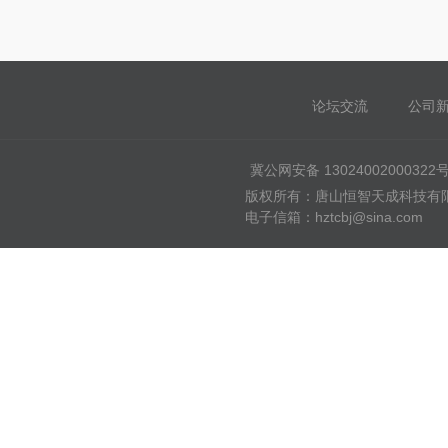
论坛交流
公司
冀公网安备 13024002000322
版权所有：唐山恒智天成科技有限公司
电子信箱：hztcbj@sina.com