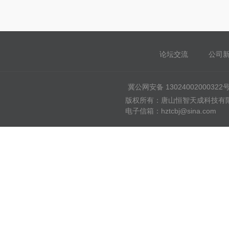
论坛交流
公司
冀公网安备 13024002000322
版权所有：唐山恒智天成科技有限公司
电子信箱：hztcbj@sina.com