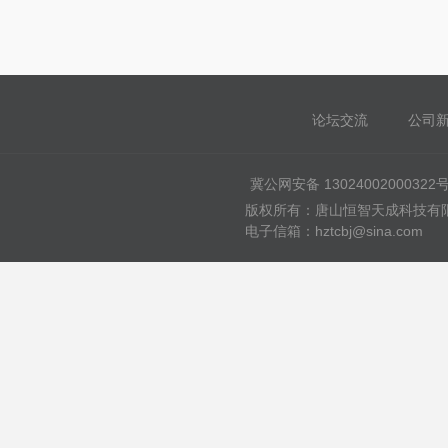
论坛交流
公司
冀公网安备 13024002000322
版权所有：唐山恒智天成科技有限公司
电子信箱：hztcbj@sina.com